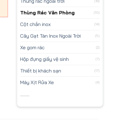
Thùng rác ngoài trời
(18)
Thùng Rác Văn Phòng
(10)
Cột chắn inox
(14)
Cây Gạt Tàn Inox Ngoài Trời
(5)
Xe gom rác
(2)
Hộp đựng giấy vệ sinh
(7)
Thiết bị khách sạn
(17)
Máy Xịt Rửa Xe
(4)