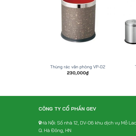
hòng VP-06
Thùng rác văn phòng VP-02
5,000
₫
230,000
₫
CÔNG TY CỔ PHẦN GEV
Hà Nội: Số nhà 12, DV-06 khu dịch vụ Mỗ Lao
Q. Hà Đông, HN