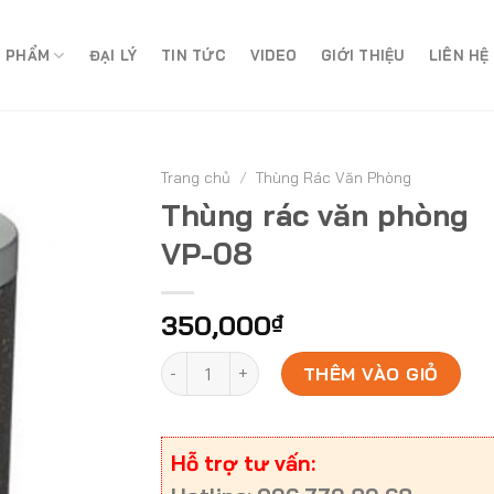
 PHẨM
ĐẠI LÝ
TIN TỨC
VIDEO
GIỚI THIỆU
LIÊN HỆ
Trang chủ
/
Thùng Rác Văn Phòng
Thùng rác văn phòng
VP-08
350,000
₫
Thùng rác văn phòng VP-08 số lượng
THÊM VÀO GIỎ
Hỗ trợ tư vấn: