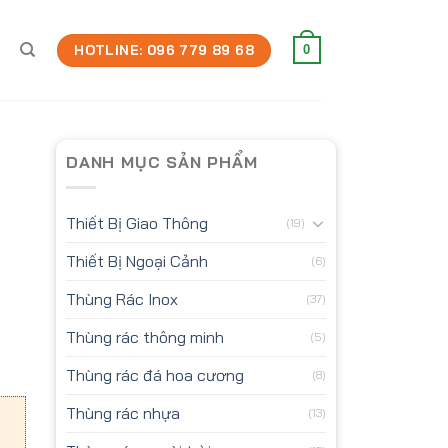
HOTLINE: 096 779 89 68
0
DANH MỤC SẢN PHẨM
Thiết Bị Giao Thông
(19)
Thiết Bị Ngoại Cảnh
(6)
Thùng Rác Inox
(37)
Thùng rác thông minh
(5)
Thùng rác đá hoa cương
(8)
Thùng rác nhựa
(13)