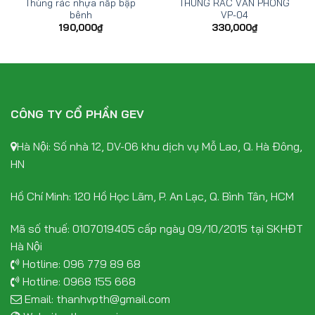
Thùng rác nhựa nắp bập
THÙNG RÁC VĂN PHÒNG
bênh
VP-04
190,000
₫
330,000
₫
CÔNG TY CỔ PHẦN GEV
Hà Nội: Số nhà 12, DV-06 khu dịch vụ Mỗ Lao, Q. Hà Đông,
HN
Hồ Chí Minh: 120 Hồ Học Lãm, P. An Lạc, Q. Bình Tân, HCM
Mã số thuế: 0107019405 cấp ngày 09/10/2015 tại SKHĐT
Hà Nội
Hotline:
096 779 89 68
Hotline:
0968 155 668
Email:
thanhvpth@gmail.com