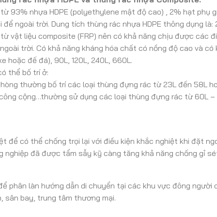
từ 93% nhựa HDPE (polyethylene mật độ cao) , 2% hạt phụ gia
 để ngoài trời. Dung tích thùng rác nhựa HDPE thông dụng là: 2
ừ vật liệu composite (FRP) nên có khả năng chịu được các điề
ể ngoài trời. Có khả năng kháng hóa chất có nồng độ cao và c
xe hoặc đế đá), 90L, 120L, 240L, 660L.
 thể bố trí ở:
òng thường bố trí các loại thùng đựng rác từ 23L đến 58L hoặ
công cộng…thường sử dụng các loại thùng đựng rác từ 60L – 
t để có thể chống trọi lại với điều kiện khắc nghiệt khi đặt ng
ng nghiệp đã được tẩm sẫy kỹ càng tăng khả năng chống gỉ sét,
 phân làn hướng dẫn di chuyển tại các khu vực đông người qu
n, sân bay, trung tâm thương mại.