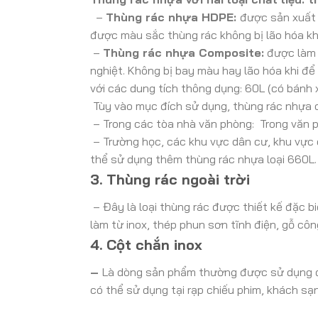
–
Thùng rác nhựa HDPE:
được sản xuất 
được màu sắc thùng rác không bị lão hóa khi
–
Thùng rác nhựa Composite:
được làm t
nghiệt. Không bị bay màu hay lão hóa khi đ
với các dung tích thông dụng: 60L (có bánh 
Tùy vào mục đích sử dụng, thùng rác nhựa có
– Trong các tòa nhà văn phòng: Trong văn ph
– Trường học, các khu vực dân cư, khu vực 
thể sử dụng thêm thùng rác nhựa loại 660L.
3. Thùng rác ngoài trời
– Đây là loại thùng rác được thiết kế đặc biệ
làm từ inox, thép phun sơn tĩnh điện, gỗ cô
4. Cột chắn inox
–
Là dòng sản phẩm thường được sử dụng để
có thể sử dụng tại rạp chiếu phim, khách sạ