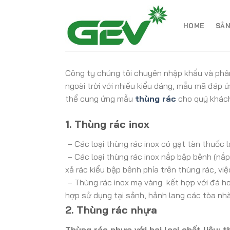
Skip
to
HOME
SẢN
content
Công ty chúng tôi chuyên nhập khẩu và phân
ngoài trời với nhiều kiểu dáng, mẫu mã đáp 
thể cung ứng mẫu
thùng rác
cho quý khách
1. Thùng rác inox
– Các loại thùng rác inox có gạt tàn thuốc 
– Các loại thùng rác inox nắp bập bênh (nắp
xả rác kiểu bập bênh phía trên thùng rác, vi
– Thùng rác inox mạ vàng kết hợp với đá h
hợp sử dụng tại sảnh, hảnh lang các tòa nh
2. Thùng rác nhựa
Thùng rác nhựa với hai loại chất liệu