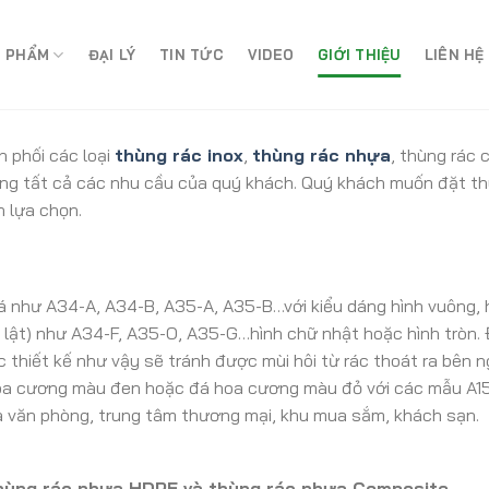
 PHẨM
ĐẠI LÝ
TIN TỨC
VIDEO
GIỚI THIỆU
LIÊN HỆ
 phối các loại
thùng rác inox
,
thùng rác nhựa
, thùng rác 
ứng tất cả các nhu cầu của quý khách. Quý khách muốn đặt thùn
 lựa chọn.
lá như A34-A, A34-B, A35-A, A35-B…với kiểu dáng hình vuông, h
 lật) như A34-F, A35-O, A35-G…hình chữ nhật hoặc hình tròn. 
ệc thiết kế như vậy sẽ tránh được mùi hôi từ rác thoát ra bên n
oa cương màu đen hoặc đá hoa cương màu đỏ với các mẫu A15,
à văn phòng, trung tâm thương mại, khu mua sắm, khách sạn.
: thùng rác nhựa HDPE và thùng rác nhựa Composite.