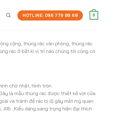
HOTLINE: 096 779 89 68
0
công cộng, thùng rác văn phòng, thùng rác
g rác ở bất kì vị trí nào chúng tôi cũng có
ình chữ nhật, hình tròn
Đây là mẫu thùng rác được thiết kế với cửa
goài và tránh để rác bị lộ gây mất mỹ quan.
 A16…Kiểu dáng sang trọng hiện đại thích