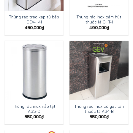
Thùng rác treo kẹp tủ bếp
Thùng rác inox cấm hút
GEV-H41
thuốc lá CHT-1
450,000
₫
490,000
₫
Thùng rác inox nắp lật
Thùng rác inox có gạt tàn
A35-O
thuốc lá A34-B
550,000
₫
550,000
₫