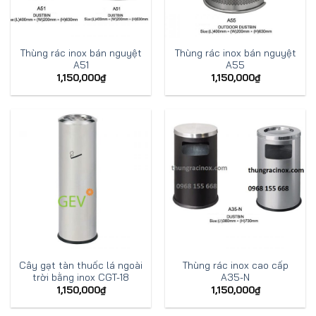
Thùng rác inox bán nguyệt
Thùng rác inox bán nguyệt
A51
A55
1,150,000
₫
1,150,000
₫
Cây gạt tàn thuốc lá ngoài
Thùng rác inox cao cấp
trời bằng inox CGT-18
A35-N
1,150,000
₫
1,150,000
₫