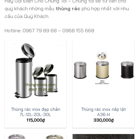
Hãy Gọi Điện Cho Chúng Tôi – Chúng tôi sẽ tư vấn cho
quý khách những mẫu
thùng rác
phù hợp nhất với nhu
cầu của Quý Khách.
Hotline: 0967 79 89 68 – 0968 155 668
Thùng rác inox đạp chân
Thùng rác inox nắp lật
7L-12L-20L-30L
A36-H
115,000
₫
330,000
₫