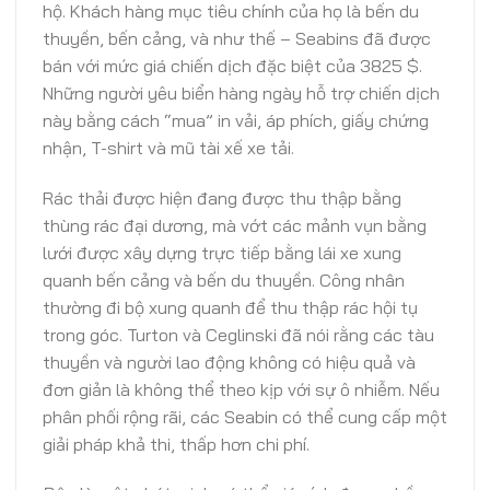
hộ. Khách hàng mục tiêu chính của họ là bến du
thuyền, bến cảng, và như thế – Seabins đã được
bán với mức giá chiến dịch đặc biệt của 3825 $.
Những người yêu biển hàng ngày hỗ trợ chiến dịch
này bằng cách “mua” in vải, áp phích, giấy chứng
nhận, T-shirt và mũ tài xế xe tải.
Rác thải được hiện đang được thu thập bằng
thùng rác đại dương, mà vớt các mảnh vụn bằng
lưới được xây dựng trực tiếp bằng lái xe xung
quanh bến cảng và bến du thuyền. Công nhân
thường đi bộ xung quanh để thu thập rác hội tụ
trong góc. Turton và Ceglinski đã nói rằng các tàu
thuyền và người lao động không có hiệu quả và
đơn giản là không thể theo kịp với sự ô nhiễm. Nếu
phân phối rộng rãi, các Seabin có thể cung cấp một
giải pháp khả thi, thấp hơn chi phí.