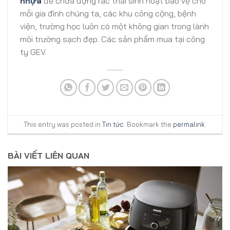
nhựa
để chứa đựng rác thải sinh hoạt bảo vệ cho
mỗi gia đình chúng ta, các khu công cộng, bệnh
viện, trường học luôn có một không gian trong lành
môi trường sạch đẹp. Các sản phẩm mua tại công
ty GEV.
This entry was posted in
Tin tức
. Bookmark the
permalink
.
BÀI VIẾT LIÊN QUAN