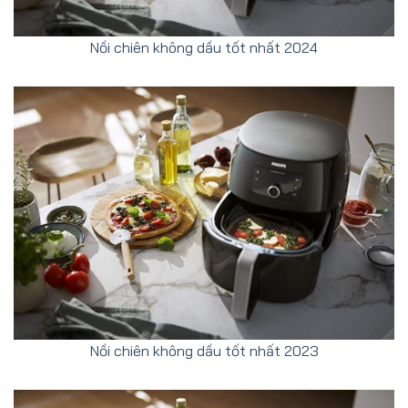
Nồi chiên không dầu tốt nhất 2024
Nồi chiên không dầu tốt nhất 2023