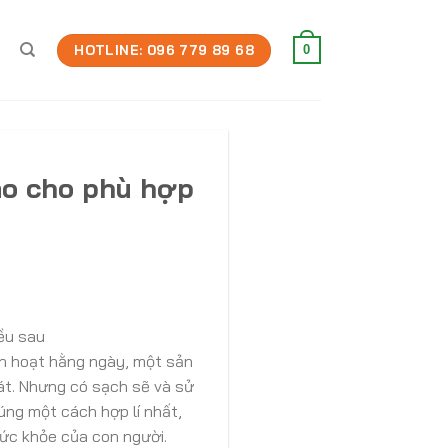
HOTLINE: 096 779 89 68
0
ao cho phù hợp
ều sau
nh hoạt hằng ngày, một sản
át. Nhưng có sạch sẽ và sử
ng một cách hợp lí nhất,
sức khỏe của con người.