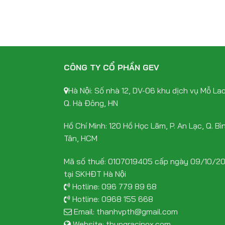
CÔNG TY CỔ PHẦN GEV
Hà Nội: Số nhà 12, DV-06 khu dịch vụ Mỗ Lao
Q. Hà Đông, HN
Hồ Chí Minh: 120 Hồ Học Lãm, P. An Lạc, Q. Bì
Tân, HCM
Mã số thuế: 0107019405 cấp ngày 09/10/2
tại SKHĐT Hà Nội
Hotline:
096 779 89 68
Hotline:
0968 155 668
Email:
thanhvpth@gmail.com
Website:
thungracinox.com