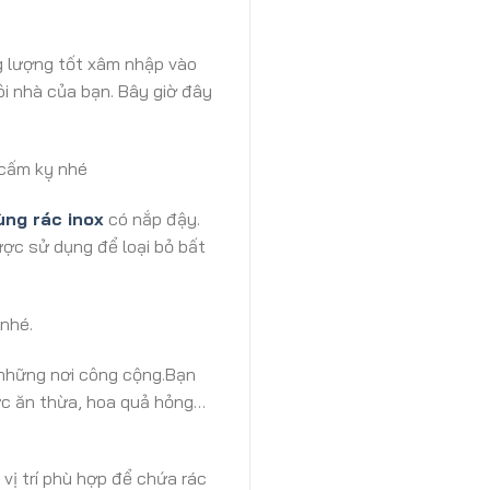
g lượng tốt xâm nhập vào
ôi nhà của bạn. Bây giờ đây
 cấm kỵ nhé
ùng rác inox
có nắp đậy.
ợc sử dụng để loại bỏ bất
 nhé.
ở những nơi công cộng.Bạn
hức ăn thừa, hoa quả hỏng…
 vị trí phù hợp để chứa rác