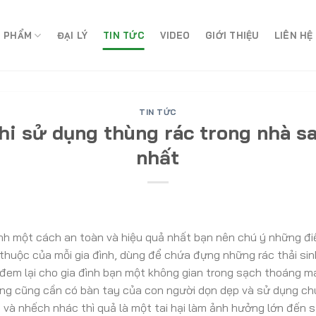
 PHẨM
ĐẠI LÝ
TIN TỨC
VIDEO
GIỚI THIỆU
LIÊN HỆ
TIN TỨC
hi sử dụng thùng rác trong nhà s
nhất
ình một cách an toàn và hiệu quả nhất bạn nên chú ý những đi
thuộc của mỗi gia đình, dùng để chứa đựng những rác thải si
đem lại cho gia đình bạn một không gian trong sạch thoáng m
ng cũng cần có bàn tay của con người dọn dẹp và sử dụng chú
và nhếch nhác thì quả là một tai hại làm ảnh hưởng lớn đến 