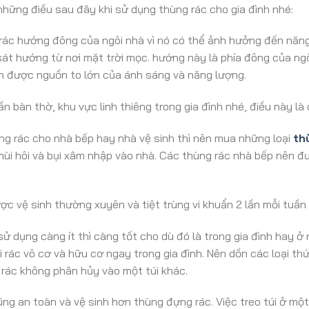
những điều sau đây khi sử dụng thùng rác cho gia đình nhé:
rác hướng đông của ngôi nhà vì nó có thể ảnh hưởng đến năn
sát hướng từ nơi mặt trời mọc. hướng này là phía đông của ng
ạn được nguồn to lớn của ánh sáng và năng lượng.
n bàn thờ, khu vực linh thiêng trong gia đình nhé, điều này là
ng rác cho nhà bếp hay nhà vệ sinh thì nên mua những loại
th
ùi hôi và bụi xâm nhập vào nhà. Các thùng rác nhà bếp nên đư
ợc vệ sinh thường xuyên và tiệt trùng vi khuẩn 2 lần mỗi tuần
ử dụng càng ít thì càng tốt cho dù đó là trong gia đình hay 
 rác vô cơ và hữu cơ ngay trong gia đình. Nên dồn các loại t
i rác không phân hủy vào một túi khác.
ng an toàn và vệ sinh hơn thùng đựng rác. Việc treo túi ở một