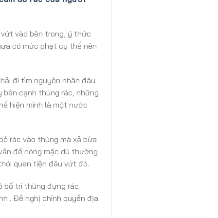
vứt vào bên trong, ý thức
chưa có mức phạt cụ thể nên
hải đi tìm nguyên nhân đâu
ay bên cạnh thùng rác, những
thể hiện mình là một nước
 bỏ rác vào thùng mà xả bừa
là vấn đề nóng mặc dù thường
hói quen tiện đâu vứt đó.
 bố trí thùng đựng rác
nh . Đề nghị chính quyền địa