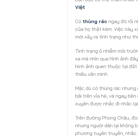
Việt
Có
thùng rác
ngay đó rồi n
của họ thật kém. Việc này x
mới xảy ra tình trạng như t
Tình trạng ô nhiễm môi trư
xa mà nhìn qua hình ảnh đây
hình ảnh quen thuộc tại đất
thiếu văn minh
Mặc dù có thùng rác nhưng n
bãi trên vỉa hè, và ngay bê
xuyên được nhắc đi nhắc lại
Trên đường Phong Châu, đoạn
nhưng người dân lại không b
phương tuyên truyền, nhắc n