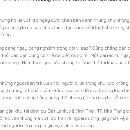
hưng họ lại vứt rác ngay dưới chân bên cạnh thùng chứ không 
ảy ra cũng là do các chức lãnh đạo chưa xử lí luật khắt khe, 
hế này
ờng đang ngày càng nghiêm trọng bởi vì sao? Cũng chẳng cần p
 thôi các bạn cũng có thể đã biết được rồi. Một bãi rác to ng
 nước Việt Nam thân yêu của chúng ta. Như thế thì khác nào 
hững người bạn trẻ vui chơi, người đi lại trong khu vực không
n cạnh trông rất phản cảm. Bởi vì sao vấn đề môi trường luôn 
 trong cuộc sống hằng ngày thế nhưng ý thức của họ vẫn cứ t
 gần khu tái định cư Đất Lành, xã Vĩnh Thái, TP. Nha Trang có
ỏ rác vào thùng mà vứt rác tràn ra ngoài đường, gây mất vệ si
hở người dân nên giữ gìn vệ sinh môi trường