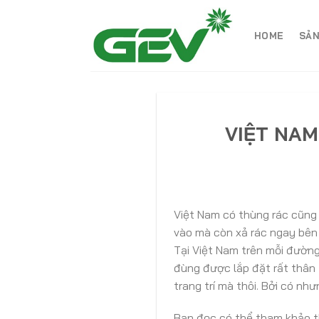
Skip
to
HOME
SẢN
content
VIỆT NAM:
Việt Nam có thùng rác cũng 
vào mà còn xả rác ngay bên
Tại Việt Nam trên mỗi đườn
đùng được lắp đặt rất thân 
trang trí mà thôi. Bởi có nh
Bạn đọc có thể tham khảo t