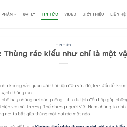
 PHẨM
ĐẠI LÝ
TIN TỨC
VIDEO
GIỚI THIỆU
LIÊN HỆ
TIN TỨC
 Thùng rác kiểu như chỉ là một vật
như không vẫn quen cái thói tiện đâu vứt đó, lười đến lỗi kh
 cạnh thùng rác
g phố hay những nơi công cộng , khu du lịch đều bắp gắp nhữ
thiện với môi trường. Thế nhưng người Việt Nam chúng ta chỉ 
ưng nơi ta bắt gặp thùng một nơi rác một nẻo
hêm bài viết sau:
Không thể nhịn được cười với các biển