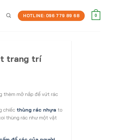
HOTLINE: 096 779 89 68
0
 trang trí
ông thèm mở nắp để vứt rác
ng chiếc
thùng rác nhựa
to
coi thùng rác như một vật
 cấm đổ rác của người