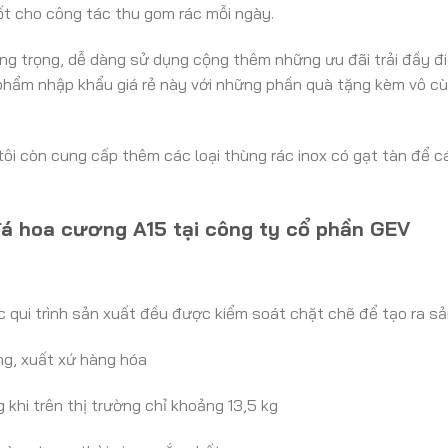
ốt cho công tác thu gom rác mỗi ngày.
ng trọng, dễ dàng sử dụng cộng thêm những ưu đãi trải đầy đ
 phẩm nhập khẩu giá rẻ này với những phần quà tặng kèm vô cù
ôi còn cung cấp thêm các loại thùng rác inox có gạt tàn để c
đá hoa cương A15 tại công ty cổ phần GEV
 qui trình sản xuất đều được kiểm soát chặt chẽ để tạo ra s
g, xuất xứ hàng hóa
 khi trên thị trường chỉ khoảng 13,5 kg