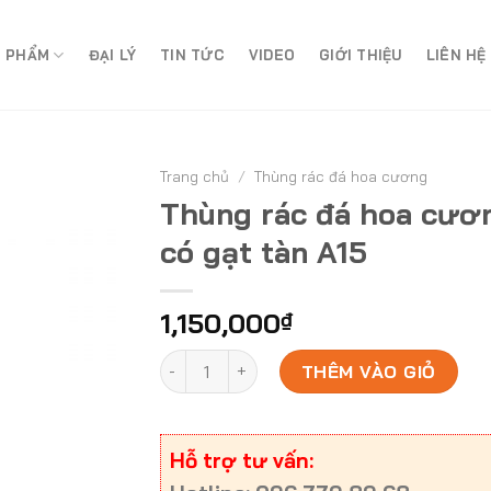
 PHẨM
ĐẠI LÝ
TIN TỨC
VIDEO
GIỚI THIỆU
LIÊN HỆ
Trang chủ
/
Thùng rác đá hoa cương
Thùng rác đá hoa cươ
có gạt tàn A15
1,150,000
₫
Thùng rác đá hoa cương có gạt tàn A15 s
THÊM VÀO GIỎ
Hỗ trợ tư vấn: