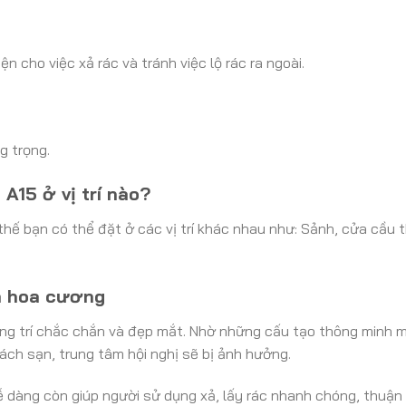
g
n cho việc xả rác và tránh việc lộ rác ra ngoài.
g trọng.
A15 ở vị trí nào?
hế bạn có thể đặt ở các vị trí khác nhau như: Sảnh, cửa cầu 
á hoa cương
ng trí chắc chắn và đẹp mắt. Nhờ những cấu tạo thông minh mà 
ch sạn, trung tâm hội nghị sẽ bị ảnh hưởng.
 dàng còn giúp người sử dụng xả, lấy rác nhanh chóng, thuận t