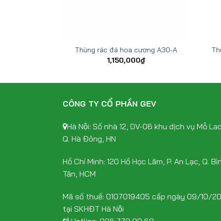
cương A17-A
Thùng rác đá hoa cương A30-A
Th
00
₫
1,150,000
₫
CÔNG TY CỔ PHẦN GEV
Hà Nội: Số nhà 12, DV-06 khu dịch vụ Mỗ Lao
Q. Hà Đông, HN
Hồ Chí Minh: 120 Hồ Học Lãm, P. An Lạc, Q. Bì
Tân, HCM
Mã số thuế: 0107019405 cấp ngày 09/10/2
tại SKHĐT Hà Nội
Hotline:
096 779 89 68