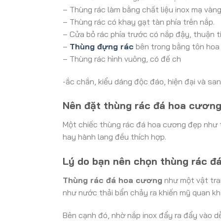
– Thùng rác làm bằng chất liệu inox mạ vàn
– Thùng rác có khay gạt tàn phía trên nắp.
– Cửa bỏ rác phía trước có nắp đậy, thuận tiệ
–
Thùng đựng rác
bên trong bằng tôn hoa
– Thùng rác hình vuông, có đế ch
-ắc chắn, kiểu dáng độc đáo, hiện đại và san
Nên đặt thùng rác đá hoa cương 
Một chiếc thùng rác đá hoa cương đẹp như t
hay hành lang đều thích hợp.
Lý do bạn nên chọn thùng rác đ
Thùng rác đá hoa cương
như một vật tra
như nước thải bẩn chảy ra khiến mỹ quan khá
Bên cạnh đó, nhờ nắp inox đẩy ra đẩy vào dễ