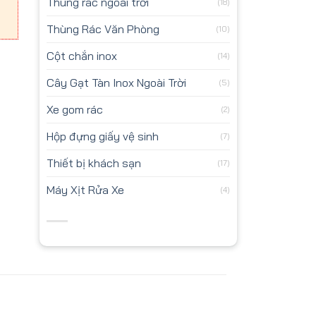
Thùng rác ngoài trời
(18)
Thùng Rác Văn Phòng
(10)
Cột chắn inox
(14)
Cây Gạt Tàn Inox Ngoài Trời
(5)
Xe gom rác
(2)
Hộp đựng giấy vệ sinh
(7)
Thiết bị khách sạn
(17)
Máy Xịt Rửa Xe
(4)