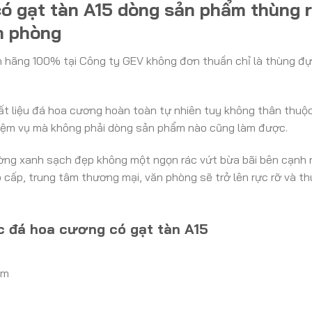
ó gạt tàn A15 dòng sản phẩm thùng r
n phòng
 hãng 100% tại Công ty GEV không đơn thuần chỉ là thùng 
t liệu đá hoa cương hoàn toàn tự nhiên tuy không thân thuộ
nhiệm vụ mà không phải dòng sản phẩm nào cũng làm được.
ng xanh sạch đẹp không một ngọn rác vứt bừa bãi bên cạnh né
ấp, trung tâm thương mại, văn phòng sẽ trở lên rực rỡ và thu
c đá hoa cương có gạt tàn A15
mm