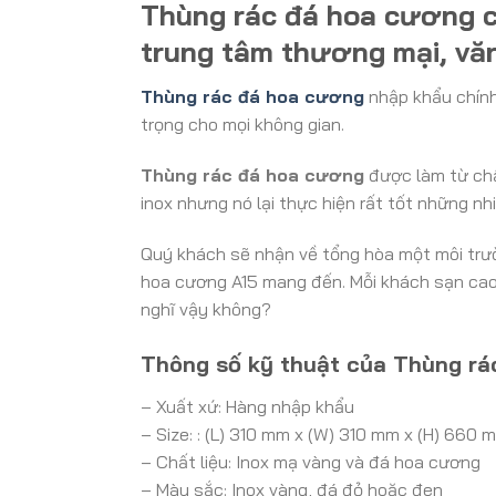
Thùng rác đá hoa cương c
trung tâm thương mại, vă
Thùng rác đá hoa cương
nhập khẩu chính
trọng cho mọi không gian.
Thùng rác đá hoa cương
được làm từ chấ
inox nhưng nó lại thực hiện rất tốt những 
Quý khách sẽ nhận về tổng hòa một môi trườ
hoa cương A15 mang đến. Mỗi khách sạn cao c
nghĩ vậy không?
Thông số kỹ thuật của Thùng rá
– Xuất xứ: Hàng nhập khẩu
– Size: : (L) 310 mm x (W) 310 mm x (H) 660 
– Chất liệu: Inox mạ vàng và đá hoa cương
– Màu sắc: Inox vàng, đá đỏ hoặc đen