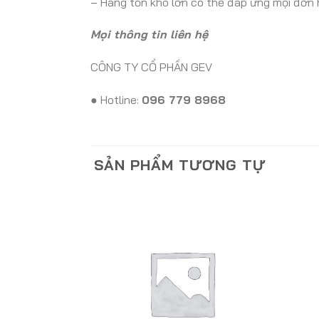
– Hàng tồn kho lớn có thể đáp ứng mọi đơn 
Mọi thông tin liên hệ
CÔNG TY CỔ PHẦN GEV
● Hotline:
096 779 8968
SẢN PHẨM TƯƠNG TỰ