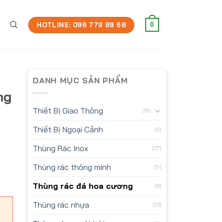
HOTLINE: 096 779 89 68
0
DANH MỤC SẢN PHẨM
ng
Thiết Bị Giao Thông
(19)
Thiết Bị Ngoại Cảnh
(6)
Thùng Rác Inox
(37)
ố lượng
Thùng rác thông minh
(5)
Thùng rác đá hoa cương
(8)
Thùng rác nhựa
(13)