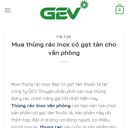
Skip
to
0
content
TIN TỨC
Mua thùng rác inox có gạt tàn cho
văn phòng
Mua thùng rác inox đẹp có gạt tàn thuốc lá tại
công ty GEV. Chuyên phân phối các loại thùng
đựng rác chính hãng giá tốt nhất hiện nay.
Thùng rác inox văn phòng
các bạn nên lựa chọn
sản phẩm có gạt tàn thuốc lá, sản phẩm này rât
thích hợp đặt ở những nơi đông người, có nhiều
người qua lại,
thung rac
này luôn là sản phẩm phù