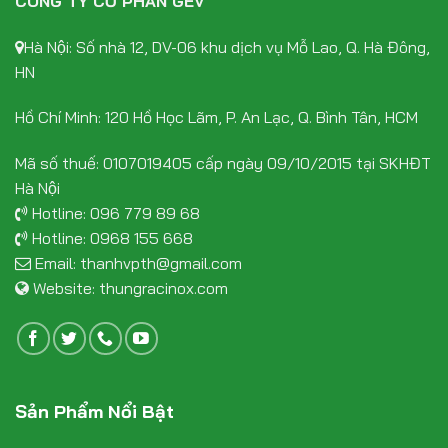
CÔNG TY CỔ PHẦN GEV
Hà Nội: Số nhà 12, DV-06 khu dịch vụ Mỗ Lao, Q. Hà Đông,
HN
Hồ Chí Minh: 120 Hồ Học Lãm, P. An Lạc, Q. Bình Tân, HCM
Mã số thuế: 0107019405 cấp ngày 09/10/2015 tại SKHĐT
Hà Nội
Hotline:
096 779 89 68
Hotline:
0968 155 668
Email:
thanhvpth@gmail.com
Website:
thungracinox.com
Sản Phẩm Nổi Bật