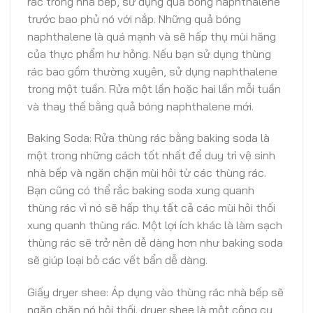
rác trong nhà bếp, sử dụng quả bóng naphthalene
trước bao phủ nó với nắp. Những quả bóng
naphthalene là quá mạnh và sẽ hấp thụ mùi hăng
của thực phẩm hư hỏng. Nếu bạn sử dụng thùng
rác bao gồm thường xuyên, sử dụng naphthalene
trong một tuần. Rửa một lần hoặc hai lần mỗi tuần
và thay thế bằng quả bóng naphthalene mới.
Baking Soda: Rửa thùng rác bằng baking soda là
một trong những cách tốt nhất để duy trì vệ sinh
nhà bếp và ngăn chặn mùi hôi từ các thùng rác.
Bạn cũng có thể rắc baking soda xung quanh
thùng rác vì nó sẽ hấp thụ tất cả các mùi hôi thối
xung quanh thùng rác. Một lợi ích khác là làm sạch
thùng rác sẽ trở nên dễ dàng hơn như baking soda
sẽ giúp loại bỏ các vết bẩn dễ dàng.
Giấy dryer shee: Áp dụng vào thùng rác nhà bếp sẽ
ngăn chặn nó hôi thối. dryer shee là một công cụ