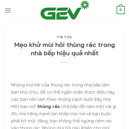
Skip
to
0
content
TIN TỨC
Mẹo khử mùi hôi thùng rác trong
nhà bếp hiệu quả nhất
Những mùi hôi của thùng rác trong nhà bếp làm
bạn khó chịu, để có thể ngăn chặn được điều này
các bạn nên làm theo những cách dưới đây nhé
Một bạn mở
thùng rác
nhà bếp để ném một cái gì
đó, mùi hăng mạnh lan khắp mọi nơi và bạn buộc
phải bịt mũi. Vâng, bạn không thể ngừng ném rác
vào thùng rác .Những mùi hôi này khiến cho mọi