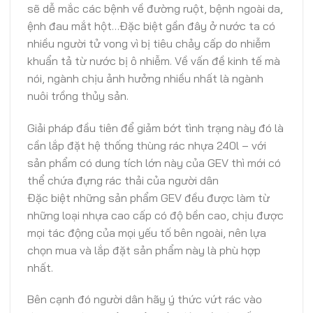
sẽ dễ mắc các bệnh về đường ruột, bệnh ngoài da,
ệnh đau mắt hột…Đặc biệt gần đây ở nước ta có
nhiều người tử vong vì bị tiêu chảy cấp do nhiễm
khuẩn tả từ nước bị ô nhiễm. Về vấn đề kinh tế mà
nói, ngành chịu ảnh hưởng nhiều nhất là ngành
nuôi trồng thủy sản.
Giải pháp đầu tiên để giảm bớt tình trạng này đó là
cần lắp đặt hệ thống thùng rác nhựa 240l – với
sản phẩm có dung tích lớn này của GEV thì mới có
thể chứa đựng rác thải của người dân
Đặc biệt những sản phẩm GEV đều được làm từ
những loại nhựa cao cấp có độ bền cao, chịu được
mọi tác động của mọi yếu tố bên ngoài, nên lựa
chọn mua và lắp đặt sản phẩm này là phù hợp
nhất.
Bên cạnh đó người dân hãy ý thức vứt rác vào