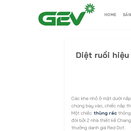
Skip
to
HOME
SẢN
content
Diệt ruồi hiệ
Các khe nhỏ ở mặt dưới nắp 
chúng bay vào, chiếc nắp th
Một chiếc
thùng rác
thông 
đời bởi 2 nhà thiết kế Chan
thưởng danh giá Red Dot.