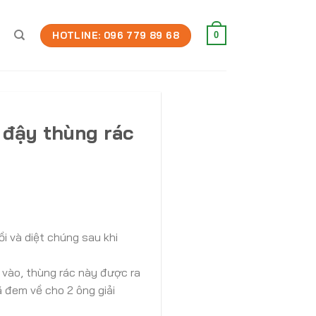
HOTLINE: 096 779 89 68
0
 đậy thùng rác
i và diệt chúng sau khi
 vào, thùng rác này được ra
ã đem về cho 2 ông giải