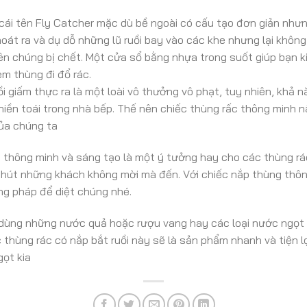
cái tên Fly Catcher mặc dù bề ngoài có cấu tạo đơn giản nhưn
oát ra và dụ dỗ những lũ ruồi bay vào các khe nhưng lại không 
nên chúng bị chết. Một cửa sổ bằng nhựa trong suốt giúp bạn 
m thùng đi đổ rác.
ồi giấm thực ra là một loài vô thưởng vô phạt, tuy nhiên, khả
hiền toái trong nhà bếp. Thế nên chiếc thùng rấc thông minh nà
ủa chúng ta
 thông minh và sáng tạo là một ý tưởng hay cho các thùng r
u hút những khách không mời mà đến. Với chiếc nắp thùng thô
ng pháp để diệt chúng nhé.
dùng những nước quả hoặc rượu vang hay các loại nước ngọt
 thùng rác có nắp bắt ruồi này sẽ là sản phẩm nhanh và tiện l
gọt kia