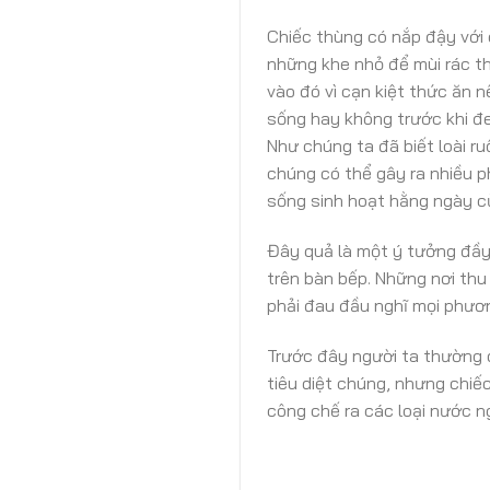
Chiếc thùng có nắp đậy với 
những khe nhỏ để mùi rác th
vào đó vì cạn kiệt thức ăn 
sống hay không trước khi đe
Như chúng ta đã biết loài ru
chúng có thể gây ra nhiều p
sống sinh hoạt hằng ngày c
Đây quả là một ý tưởng đầy
trên bàn bếp. Những nơi th
phải đau đầu nghĩ mọi phươ
Trước đây người ta thường 
tiêu diệt chúng, nhưng chiếc
công chế ra các loại nước n