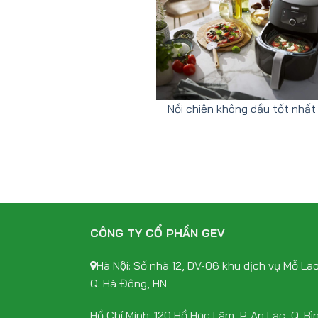
Nồi chiên không dầu tốt nhất
CÔNG TY CỔ PHẦN GEV
Hà Nội: Số nhà 12, DV-06 khu dịch vụ Mỗ Lao
Q. Hà Đông, HN
Hồ Chí Minh: 120 Hồ Học Lãm, P. An Lạc, Q. Bì