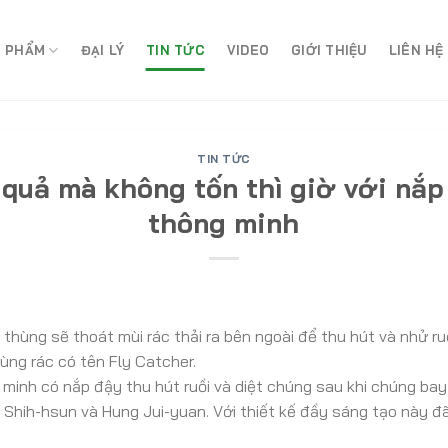
 PHẨM
ĐẠI LÝ
TIN TỨC
VIDEO
GIỚI THIỆU
LIÊN HỆ
TIN TỨC
u quả mà không tốn thì giờ với nắp
thông minh
thùng sẽ thoát mùi rác thải ra bên ngoài để thu hút và nhử ruồ
ùng rác có tên Fly Catcher.
minh có nắp đậy thu hút ruồi và diệt chúng sau khi chúng bay
g Shih-hsun và Hung Jui-yuan. Với thiết kế đầy sáng tạo này đ