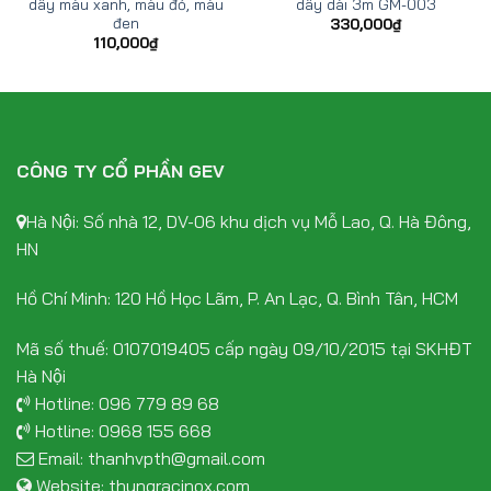
dây màu xanh, màu đỏ, màu
dây dài 3m GM-003
đen
330,000
₫
110,000
₫
CÔNG TY CỔ PHẦN GEV
Hà Nội: Số nhà 12, DV-06 khu dịch vụ Mỗ Lao, Q. Hà Đông,
HN
Hồ Chí Minh: 120 Hồ Học Lãm, P. An Lạc, Q. Bình Tân, HCM
Mã số thuế: 0107019405 cấp ngày 09/10/2015 tại SKHĐT
Hà Nội
Hotline:
096 779 89 68
Hotline:
0968 155 668
Email:
thanhvpth@gmail.com
Website:
thungracinox.com