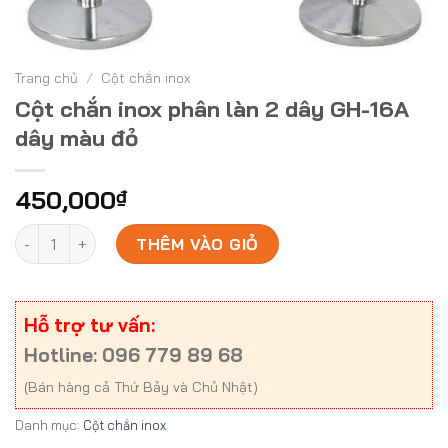
Trang chủ
/
Cột chắn inox
Cột chắn inox phân làn 2 dây GH-16A
dây màu đỏ
450,000
₫
Cột chắn inox phân làn 2 dây GH-16A dây màu đỏ số lượng
THÊM VÀO GIỎ
Hỗ trợ tư vấn:
Hotline: 096 779 89 68
(Bán hàng cả Thứ Bảy và Chủ Nhật)
Danh mục:
Cột chắn inox