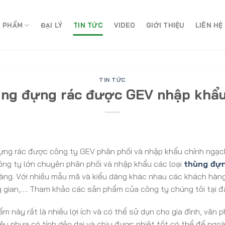
 PHẨM
ĐẠI LÝ
TIN TỨC
VIDEO
GIỚI THIỆU
LIÊN HỆ
TIN TỨC
hùng đựng rác được GEV nhập khẩu
ựng rác được công ty GEV phân phối và nhập khẩu chính ngạc
ông ty lớn chuyên phân phối và nhập khẩu các loại
thùng đựn
àng. Với nhiều mẫu mã và kiểu dáng khác nhau các khách hàn
 gian,…. Tham khảo các sản phẩm của công ty chúng tôi tại đ
ẩm này rất là nhiều lợi ích và có thể sử dụn cho gia đình, văn 
u nhựa có tính dẻo dai và chịu được nhiệt tốt có thể để ngo