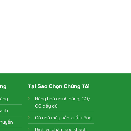
àng
Tại Sao Chọn Chúng Tôi
hàng
Hàng hoá chính hãng, CO/
CQ đầy đủ
hành
Có nhà máy sản xuất riêng
chuyển
Dịch vụ chăm sóc khách