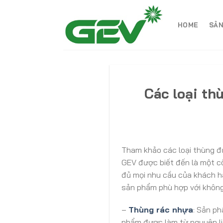
Skip
to
HOME
SẢN
content
Các loại t
Tham khảo các loại thùng đ
GEV được biết đến là một c
đủ mọi nhu cầu của khách h
sản phẩm phù hợp với không
–
Thùng rác nhựa
: Sản ph
phẩm được làm từ nguyên liệ