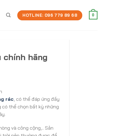
HOTLINE: 096 779 89 68
0
 chính hãng
h
g rác
, có thể đáp ứng đầy
g có thể chọn bất kỳ những
ây.
phòng và công cộng,.. Sản
ài trời nên thường được để