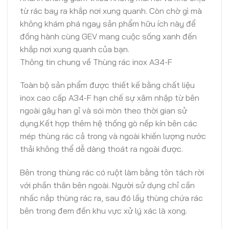
từ rác bay ra khắp nơi xung quanh. Còn chờ gì mà
không khám phá ngay sản phẩm hữu ích này để
đồng hành cùng GEV mang cuộc sống xanh đến
khắp nơi xung quanh của bạn.
Thông tin chung về Thùng rác inox A34-F
Toàn bộ sản phẩm được thiết kế bằng chất liệu
inox cao cấp A34-F hạn chế sự xâm nhập từ bên
ngoài gây han gỉ và sói mòn theo thời gian sử
dụng.Kết hợp thêm hệ thống gò nếp kín bên các
mép thùng rác cả trong và ngoài khiến lượng nước
thải không thể dễ dàng thoát ra ngoài được.
Bên trong thùng rác có ruột làm bằng tôn tách rời
với phần thân bên ngoài. Người sử dụng chỉ cần
nhấc nắp thùng rác ra, sau đó lấy thùng chứa rác
bên trong đem đến khu vực xử lý xác là xong.