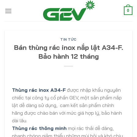
Skip
to
0
content
TIN TỨC
Bán thùng rác inox nắp lật A34-F.
Bảo hành 12 tháng
Thùng rác inox A34-F
được nhập khẩu nguyên
chiếc tại công ty cổ phần GEV, một sản phẩm nắp
lật dễ dàng sử dụng, cam kết sản phẩm chính
hãng được chào bán với mức giá hợp lý, bảo hành
dài lâu.
Thùng rác thông minh
mọi rác thải dễ dàng,
nhanh chóng giảm thiểu những mùi hôi và khó chịu