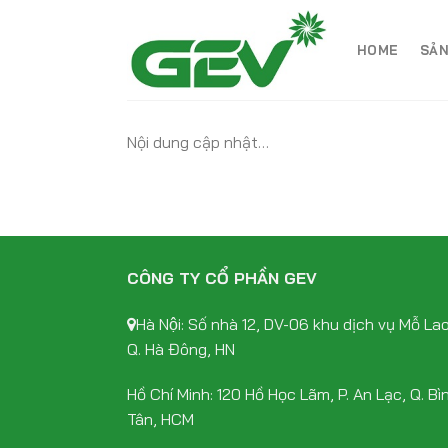
Skip
to
HOME
SẢN
content
Nội dung cập nhật…
CÔNG TY CỔ PHẦN GEV
Hà Nội: Số nhà 12, DV-06 khu dịch vụ Mỗ Lao
Q. Hà Đông, HN
Hồ Chí Minh: 120 Hồ Học Lãm, P. An Lạc, Q. Bì
Tân, HCM