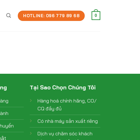
HOTLINE: 096 779 89 68
0
àng
Tại Sao Chọn Chúng Tôi
hàng
Hàng hoá chính hãng, CO/
CQ đầy đủ
hành
Có nhà máy sản xuất riêng
chuyển
Dịch vụ chăm sóc khách
ật