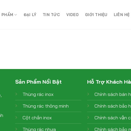
 PHẨM
ĐẠI LÝ
TIN TỨC
VIDEO
GIỚI THIỆU
LIÊN HỆ
Sản Phẩm Nổi Bật
Hỗ Trợ Khách H
Thùng rác inox
Chính sách bán 
,
Thùng rác thông minh
Chính sách bảo 
nh
Cột chắn inox
Chính sách vận 
Thùng rác nhựa
Chính sách bảo m